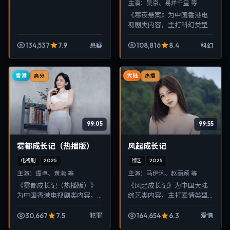
主演：
吴京、易烊千玺 等
《寒夜悬案》为中国香港电
视剧类内容，主打科幻类型
叙事，节奏紧凑、画面清
晰，适合移动端与电视端随
134,537
7.9
108,816
8.4
悬疑
科幻
时在线观看，带来沉浸式视
听体验。
香港
大陆
高分
热播
99:05
99:55
雾都成长记（热播版）
风起成长记
电视剧
2025
综艺
2025
主演：
谭卓、黄渤 等
主演：
马伊琍、赵丽颖 等
《雾都成长记（热播版）》
《风起成长记》为中国大陆
为中国香港电视剧类内容，
综艺类内容，主打爱情类型
主打犯罪类型叙事，节奏紧
叙事，节奏紧凑、画面清
凑、画面清晰，适合移动端
晰，适合移动端与电视端随
30,667
7.5
164,654
6.3
犯罪
爱情
与电视端随时在线观看，带
时在线观看，带来沉浸式视