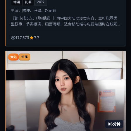
动漫
犯罪
2019
主演：
陈坤、张译、赵丽颖
《都市成长记（热播版）》为中国大陆动漫类内容，主打犯罪类
型叙事，节奏紧凑、画面清晰，适合移动端与电视端随时在线观
看，带来沉浸式视听体验。
177,573
7.7
大陆
热播
88分钟