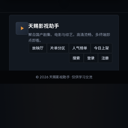
来沉浸式视听体验。
听体验。
天赐影视助手
聚合国产剧集、电影与综艺，高清流畅，多终端即
点即看。
放映厅
片单分区
人气榜单
今日上架
搜索
登录
注册
©
2026
天赐影视助手
· 仅供学习交流