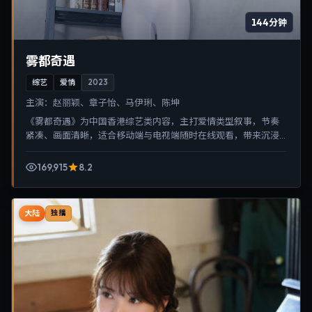
144分钟
雾都奇遇
综艺
爱情
2023
主演：
赵丽颖、章子怡、马伊琍、陈坤
《雾都奇遇》为中国香港综艺类内容，主打爱情类型叙事，节奏
紧凑、画面清晰，适合移动端与电视端随时在线观看，带来沉浸
式视听体验。
169,915
8.2
大陆
独播