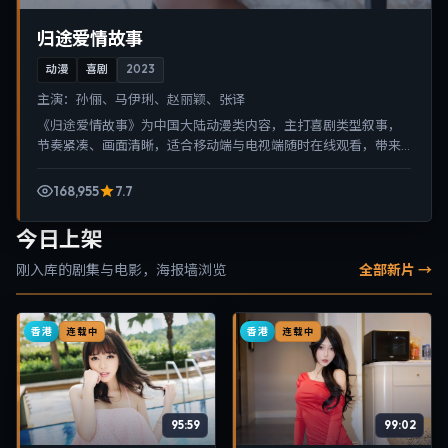
归途爱情故事
动漫
喜剧
2023
主演：
孙俪、马伊琍、赵丽颖、张译
《归途爱情故事》为中国大陆动漫类内容，主打喜剧类型叙事，
节奏紧凑、画面清晰，适合移动端与电视端随时在线观看，带来
沉浸式视听体验。
168,955
7.7
今日上架
刚入库的剧集与电影，海报墙浏览
全部新片 →
香港
香港
连载中
连载中
95:59
99:02