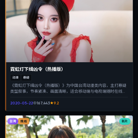
霓虹灯下缉凶令（热播版）
动漫
悬疑
《霓虹灯下缉凶令（热播版）》为中国台湾动漫类内容，主打悬疑
类型叙事，节奏紧凑、画面清晰，适合移动端与电视端随时在线观
看，带来沉浸式视听体验。
2020-05-22
167,443
9.2
台湾
新片
院线