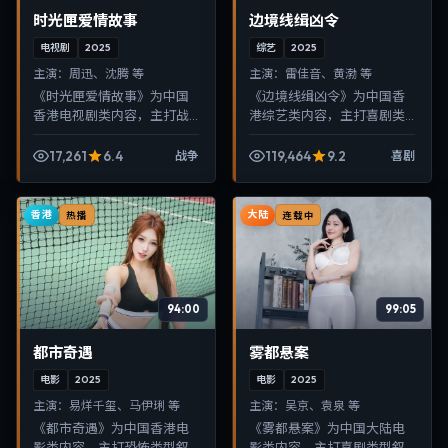
时光匣爱情故事
边境线缉凶令
电视剧
2025
综艺
2025
主演：
周迅、沈腾 等
主演：
雷佳音、黄渤 等
《时光匣爱情故事》为中国
《边境线缉凶令》为中国香
香港电视剧类内容，主打战
港综艺类内容，主打喜剧类
争类型叙事，节奏紧凑、画
型叙事，节奏紧凑、画面清
面清晰，适合移动端与电视
晰，适合移动端与电视端随
17,261
6.4
119,464
9.2
战争
喜剧
端随时在线观看，带来沉浸
时在线观看，带来沉浸式视
式视听体验。
听体验。
香港
大陆
热播
连载中
94:00
99:05
都市奇遇
雾都悬案
电影
2025
电影
2025
主演：
易烊千玺、马伊琍 等
主演：
吴京、袁泉 等
《都市奇遇》为中国香港电
《雾都悬案》为中国大陆电
影类内容，主打恐怖类型叙
影类内容，主打喜剧类型叙