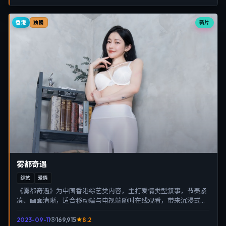
香港
新片
独播
雾都奇遇
综艺
爱情
《雾都奇遇》为中国香港综艺类内容，主打爱情类型叙事，节奏紧
凑、画面清晰，适合移动端与电视端随时在线观看，带来沉浸式视
听体验。
2023-09-11
169,915
8.2