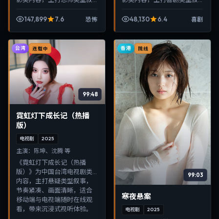
事，节奏紧凑、画面清晰，
事，节奏紧凑、画面清晰，
适合移动端与电视端随时在
适合移动端与电视端随时在
147,899
7.6
48,130
6.4
恐怖
喜剧
线观看，带来沉浸式视听体
线观看，带来沉浸式视听体
验。
验。
台湾
香港
连载中
院线
99:48
霓虹灯下成长记（热播
版）
电视剧
2025
主演：
陈坤、沈腾 等
《霓虹灯下成长记（热播
版）》为中国台湾电视剧类
99:03
内容，主打悬疑类型叙事，
节奏紧凑、画面清晰，适合
寒夜悬案
移动端与电视端随时在线观
看，带来沉浸式视听体验。
电视剧
2025