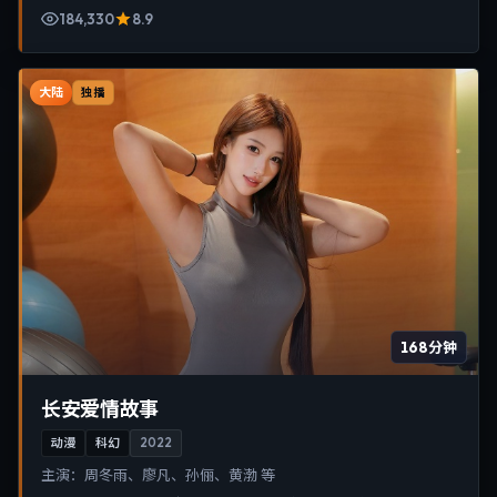
184,330
8.9
大陆
独播
168分钟
长安爱情故事
动漫
科幻
2022
主演：
周冬雨、廖凡、孙俪、黄渤 等