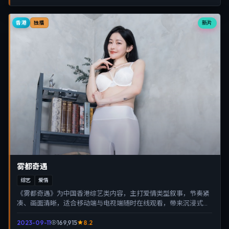
香港
新片
独播
雾都奇遇
综艺
爱情
《雾都奇遇》为中国香港综艺类内容，主打爱情类型叙事，节奏紧
凑、画面清晰，适合移动端与电视端随时在线观看，带来沉浸式视
听体验。
2023-09-11
169,915
8.2