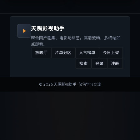
来沉浸式视听体验。
听体验。
天赐影视助手
聚合国产剧集、电影与综艺，高清流畅，多终端即
点即看。
放映厅
片单分区
人气榜单
今日上架
搜索
登录
注册
©
2026
天赐影视助手
· 仅供学习交流