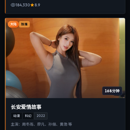
184,330
8.9
大陆
独播
168分钟
长安爱情故事
动漫
科幻
2022
主演：
周冬雨、廖凡、孙俪、黄渤 等