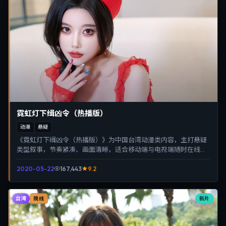
霓虹灯下缉凶令（热播版）
动漫
悬疑
《霓虹灯下缉凶令（热播版）》为中国台湾动漫类内容，主打悬疑
类型叙事，节奏紧凑、画面清晰，适合移动端与电视端随时在线观
看，带来沉浸式视听体验。
2020-05-22
167,443
9.2
台湾
新片
院线