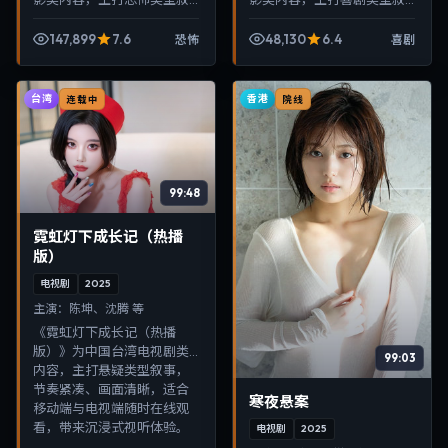
事，节奏紧凑、画面清晰，
事，节奏紧凑、画面清晰，
适合移动端与电视端随时在
适合移动端与电视端随时在
147,899
7.6
48,130
6.4
恐怖
喜剧
线观看，带来沉浸式视听体
线观看，带来沉浸式视听体
验。
验。
台湾
香港
连载中
院线
99:48
霓虹灯下成长记（热播
版）
电视剧
2025
主演：
陈坤、沈腾 等
《霓虹灯下成长记（热播
版）》为中国台湾电视剧类
99:03
内容，主打悬疑类型叙事，
节奏紧凑、画面清晰，适合
寒夜悬案
移动端与电视端随时在线观
看，带来沉浸式视听体验。
电视剧
2025