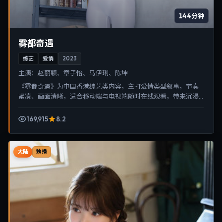
144分钟
雾都奇遇
综艺
爱情
2023
主演：
赵丽颖、章子怡、马伊琍、陈坤
《雾都奇遇》为中国香港综艺类内容，主打爱情类型叙事，节奏
紧凑、画面清晰，适合移动端与电视端随时在线观看，带来沉浸
式视听体验。
169,915
8.2
大陆
独播