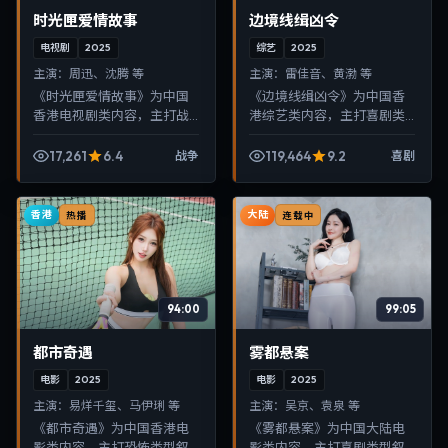
时光匣爱情故事
边境线缉凶令
电视剧
2025
综艺
2025
主演：
周迅、沈腾 等
主演：
雷佳音、黄渤 等
《时光匣爱情故事》为中国
《边境线缉凶令》为中国香
香港电视剧类内容，主打战
港综艺类内容，主打喜剧类
争类型叙事，节奏紧凑、画
型叙事，节奏紧凑、画面清
面清晰，适合移动端与电视
晰，适合移动端与电视端随
17,261
6.4
119,464
9.2
战争
喜剧
端随时在线观看，带来沉浸
时在线观看，带来沉浸式视
式视听体验。
听体验。
香港
大陆
热播
连载中
94:00
99:05
都市奇遇
雾都悬案
电影
2025
电影
2025
主演：
易烊千玺、马伊琍 等
主演：
吴京、袁泉 等
《都市奇遇》为中国香港电
《雾都悬案》为中国大陆电
影类内容，主打恐怖类型叙
影类内容，主打喜剧类型叙