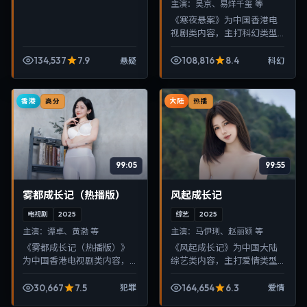
主演：
吴京、易烊千玺 等
《寒夜悬案》为中国香港电
视剧类内容，主打科幻类型
叙事，节奏紧凑、画面清
晰，适合移动端与电视端随
134,537
7.9
108,816
8.4
悬疑
科幻
时在线观看，带来沉浸式视
听体验。
香港
大陆
高分
热播
99:05
99:55
雾都成长记（热播版）
风起成长记
电视剧
2025
综艺
2025
主演：
谭卓、黄渤 等
主演：
马伊琍、赵丽颖 等
《雾都成长记（热播版）》
《风起成长记》为中国大陆
为中国香港电视剧类内容，
综艺类内容，主打爱情类型
主打犯罪类型叙事，节奏紧
叙事，节奏紧凑、画面清
凑、画面清晰，适合移动端
晰，适合移动端与电视端随
30,667
7.5
164,654
6.3
犯罪
爱情
与电视端随时在线观看，带
时在线观看，带来沉浸式视