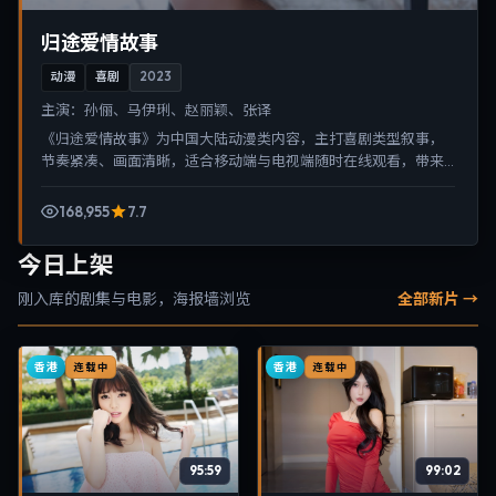
归途爱情故事
动漫
喜剧
2023
主演：
孙俪、马伊琍、赵丽颖、张译
《归途爱情故事》为中国大陆动漫类内容，主打喜剧类型叙事，
节奏紧凑、画面清晰，适合移动端与电视端随时在线观看，带来
沉浸式视听体验。
168,955
7.7
今日上架
刚入库的剧集与电影，海报墙浏览
全部新片 →
香港
香港
连载中
连载中
95:59
99:02