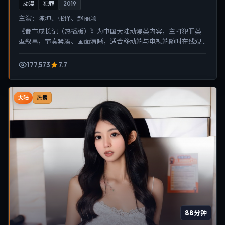
动漫
犯罪
2019
主演：
陈坤、张译、赵丽颖
《都市成长记（热播版）》为中国大陆动漫类内容，主打犯罪类
型叙事，节奏紧凑、画面清晰，适合移动端与电视端随时在线观
看，带来沉浸式视听体验。
177,573
7.7
大陆
热播
88分钟