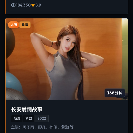
184,330
8.9
大陆
独播
168分钟
长安爱情故事
动漫
科幻
2022
主演：
周冬雨、廖凡、孙俪、黄渤 等