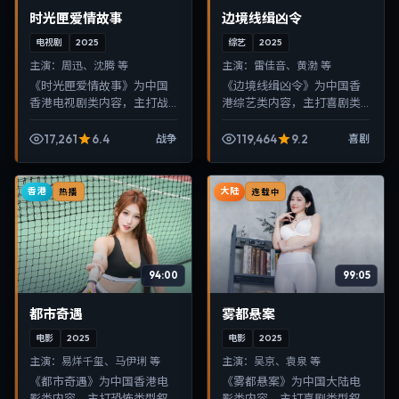
时光匣爱情故事
边境线缉凶令
电视剧
2025
综艺
2025
主演：
周迅、沈腾 等
主演：
雷佳音、黄渤 等
《时光匣爱情故事》为中国
《边境线缉凶令》为中国香
香港电视剧类内容，主打战
港综艺类内容，主打喜剧类
争类型叙事，节奏紧凑、画
型叙事，节奏紧凑、画面清
面清晰，适合移动端与电视
晰，适合移动端与电视端随
17,261
6.4
119,464
9.2
战争
喜剧
端随时在线观看，带来沉浸
时在线观看，带来沉浸式视
式视听体验。
听体验。
香港
大陆
热播
连载中
94:00
99:05
都市奇遇
雾都悬案
电影
2025
电影
2025
主演：
易烊千玺、马伊琍 等
主演：
吴京、袁泉 等
《都市奇遇》为中国香港电
《雾都悬案》为中国大陆电
影类内容，主打恐怖类型叙
影类内容，主打喜剧类型叙