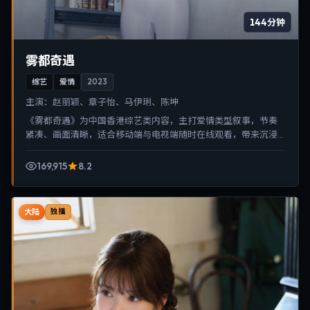
144分钟
雾都奇遇
综艺
爱情
2023
主演：
赵丽颖、章子怡、马伊琍、陈坤
《雾都奇遇》为中国香港综艺类内容，主打爱情类型叙事，节奏
紧凑、画面清晰，适合移动端与电视端随时在线观看，带来沉浸
式视听体验。
169,915
8.2
大陆
独播