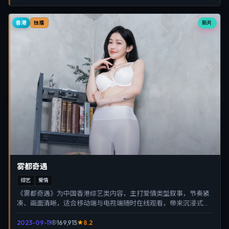
香港
新片
独播
雾都奇遇
综艺
爱情
《雾都奇遇》为中国香港综艺类内容，主打爱情类型叙事，节奏紧
凑、画面清晰，适合移动端与电视端随时在线观看，带来沉浸式视
听体验。
2023-09-11
169,915
8.2