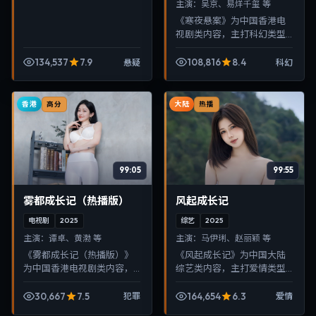
主演：
吴京、易烊千玺 等
《寒夜悬案》为中国香港电
视剧类内容，主打科幻类型
叙事，节奏紧凑、画面清
晰，适合移动端与电视端随
134,537
7.9
108,816
8.4
悬疑
科幻
时在线观看，带来沉浸式视
听体验。
香港
大陆
高分
热播
99:05
99:55
雾都成长记（热播版）
风起成长记
电视剧
2025
综艺
2025
主演：
谭卓、黄渤 等
主演：
马伊琍、赵丽颖 等
《雾都成长记（热播版）》
《风起成长记》为中国大陆
为中国香港电视剧类内容，
综艺类内容，主打爱情类型
主打犯罪类型叙事，节奏紧
叙事，节奏紧凑、画面清
凑、画面清晰，适合移动端
晰，适合移动端与电视端随
30,667
7.5
164,654
6.3
犯罪
爱情
与电视端随时在线观看，带
时在线观看，带来沉浸式视