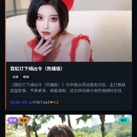
霓虹灯下缉凶令（热播版）
动漫
悬疑
《霓虹灯下缉凶令（热播版）》为中国台湾动漫类内容，主打悬疑
类型叙事，节奏紧凑、画面清晰，适合移动端与电视端随时在线观
看，带来沉浸式视听体验。
2020-05-22
167,443
9.2
台湾
新片
院线