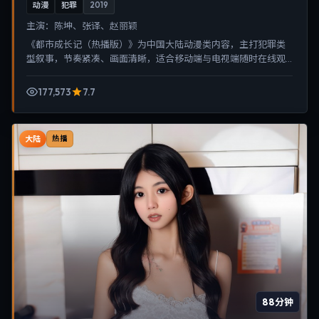
动漫
犯罪
2019
主演：
陈坤、张译、赵丽颖
《都市成长记（热播版）》为中国大陆动漫类内容，主打犯罪类
型叙事，节奏紧凑、画面清晰，适合移动端与电视端随时在线观
看，带来沉浸式视听体验。
177,573
7.7
大陆
热播
88分钟