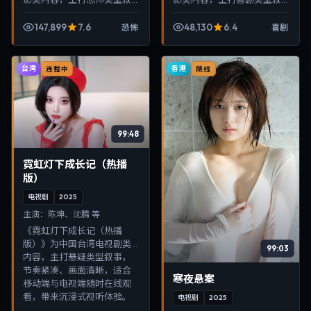
事，节奏紧凑、画面清晰，
事，节奏紧凑、画面清晰，
适合移动端与电视端随时在
适合移动端与电视端随时在
147,899
7.6
48,130
6.4
恐怖
喜剧
线观看，带来沉浸式视听体
线观看，带来沉浸式视听体
验。
验。
台湾
香港
连载中
院线
99:48
霓虹灯下成长记（热播
版）
电视剧
2025
主演：
陈坤、沈腾 等
《霓虹灯下成长记（热播
版）》为中国台湾电视剧类
99:03
内容，主打悬疑类型叙事，
节奏紧凑、画面清晰，适合
寒夜悬案
移动端与电视端随时在线观
看，带来沉浸式视听体验。
电视剧
2025