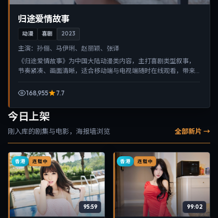
归途爱情故事
动漫
喜剧
2023
主演：
孙俪、马伊琍、赵丽颖、张译
《归途爱情故事》为中国大陆动漫类内容，主打喜剧类型叙事，
节奏紧凑、画面清晰，适合移动端与电视端随时在线观看，带来
沉浸式视听体验。
168,955
7.7
今日上架
刚入库的剧集与电影，海报墙浏览
全部新片 →
香港
香港
连载中
连载中
95:59
99:02